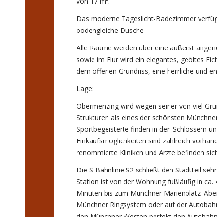
von 17 m².
Das moderne Tageslicht-Badezimmer verfügt
bodengleiche Dusche
Alle Räume werden über eine äußerst ange
sowie im Flur wird ein elegantes, geöltes Ei
dem offenen Grundriss, eine herrliche und 
Lage:
Obermenzing wird wegen seiner von viel Grün
Strukturen als eines der schönsten Münchne
Sportbegeisterte finden in den Schlössern u
Einkaufsmöglichkeiten sind zahlreich vorhan
renommierte Kliniken und Ärzte befinden si
Die S-Bahnlinie S2 schließt den Stadtteil seh
Station ist von der Wohnung fußläufig in ca.
Minuten bis zum Münchner Marienplatz. Aber
Münchner Ringsystem oder auf der Autobahn 
den Münchner Westen perfekt den Autobahna