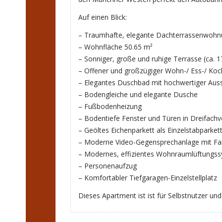
Auf einen Blick:
– Traumhafte, elegante Dachterrassenwohnu
– Wohnfläche 50.65 m²
– Sonniger, große und ruhige Terrasse (ca. 1
– Offener und großzügiger Wohn-/ Ess-/ Koch
– Elegantes Duschbad mit hochwertiger Aus
– Bodengleiche und elegante Dusche
– Fußbodenheizung
– Bodentiefe Fenster und Türen in Dreifach
– Geöltes Eichenparkett als Einzelstabparket
– Moderne Video-Gegensprechanlage mit Far
– Modernes, effizientes Wohnraumlüftungs
– Personenaufzug
– Komfortabler Tiefgaragen-Einzelstellplatz
Dieses Apartment ist ist für Selbstnutzer un