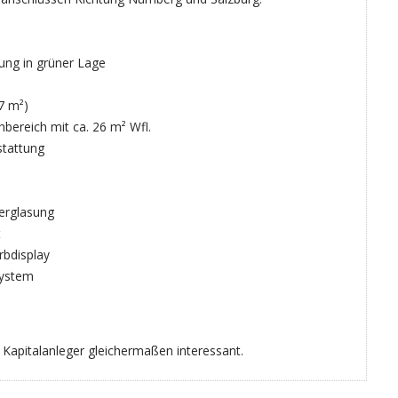
ng in grüner Lage
7 m²)
bereich mit ca. 26 m² Wfl.
stattung
verglasung
t
bdisplay
system
d Kapitalanleger gleichermaßen interessant.