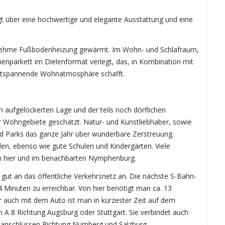
 über eine hochwertige und elegante Ausstattung und eine
nehme Fußbodenheizung gewärmt. Im Wohn- und Schlafraum,
chenparkett im Dielenformat verlegt, das, in Kombination mit
entspannende Wohnatmosphäre schafft.
 aufgelockerten Lage und der teils noch dörflichen
r Wohngebiete geschätzt. Natur- und Kunstliebhaber, sowie
nd Parks das ganze Jahr über wunderbare Zerstreuung.
den, ebenso wie gute Schulen und Kindergärten. Viele
ch hier und im benachbarten Nymphenburg.
r gut an das öffentliche Verkehrsnetz an. Die nächste S-Bahn-
 4 Minuten zu erreichbar. Von hier benötigt man ca. 13
 auch mit dem Auto ist man in kürzester Zeit auf dem
A 8 Richtung Augsburg oder Stuttgart. Sie verbindet auch
nschlüssen Richtung Nürnberg und Salzburg.