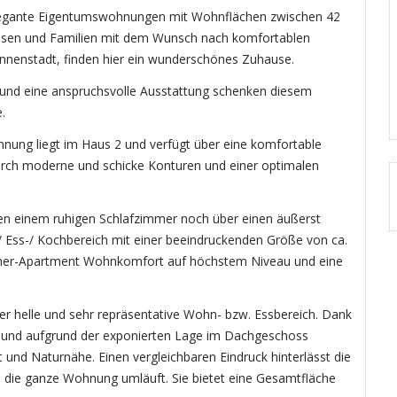
elegante Eigentumswohnungen mit Wohnflächen zwischen 42
lassen und Familien mit dem Wunsch nach komfortablen
nnenstadt, finden hier ein wunderschönes Zuhause.
und eine anspruchsvolle Ausstattung schenken diesem
.
ung liegt im Haus 2 und verfügt über eine komfortable
urch moderne und schicke Konturen und einer optimalen
en einem ruhigen Schlafzimmer noch über einen äußerst
/ Ess-/ Kochbereich mit einer beeindruckenden Größe von ca.
immer-Apartment Wohnkomfort auf höchstem Niveau und eine
er helle und sehr repräsentative Wohn- bzw. Essbereich. Dank
e und aufgrund der exponierten Lage im Dachgeschoss
t und Naturnähe. Einen vergleichbaren Eindruck hinterlässt die
 die ganze Wohnung umläuft. Sie bietet eine Gesamtfläche