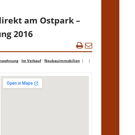
irekt am Ostpark –
ung 2016
enwohnung
-
Im Verkauf
-
Neubauimmobilien
| |