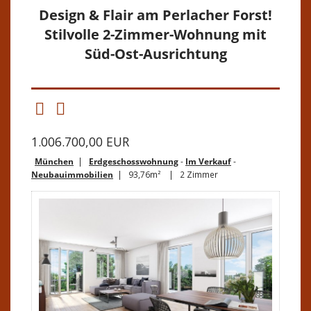
Design & Flair am Perlacher Forst!
Stilvolle 2-Zimmer-Wohnung mit
Süd-Ost-Ausrichtung
1.006.700,00 EUR
München
|
Erdgeschosswohnung
-
Im Verkauf
-
Neubauimmobilien
| 93,76m² | 2 Zimmer