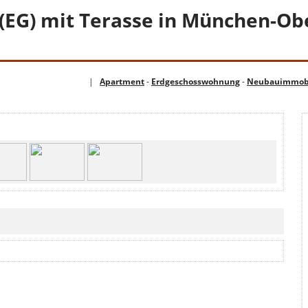
(EG) mit Terasse in München-O
|
Apartment
-
Erdgeschosswohnung
-
Neubauimmobi